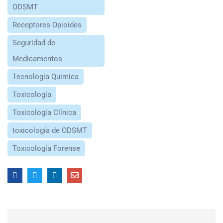
ODSMT
Receptores Opioides
Seguridad de
Medicamentos
Tecnología Química
Toxicología
Toxicología Clínica
toxicología de ODSMT
Toxicología Forense