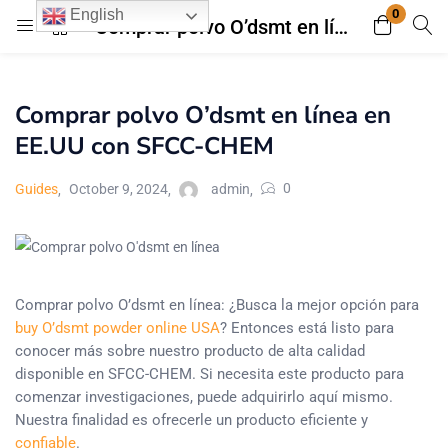
0
English
Comprar polvo O’dsmt en línea en EE.UU con SFCC-CHEM
Login
Register
Comprar polvo O’dsmt en línea en
Enter your username and password to login.
EE.UU con SFCC-CHEM
0
Guides
October 9, 2024
admin
Remember me
Lost password?
Comprar polvo O’dsmt en línea: ¿Busca la mejor opción para
buy O’dsmt powder online USA
? Entonces está listo para
conocer más sobre nuestro producto de alta calidad
disponible en SFCC-CHEM. Si necesita este producto para
comenzar investigaciones, puede adquirirlo aquí mismo.
Nuestra finalidad es ofrecerle un producto eficiente y
confiable
.