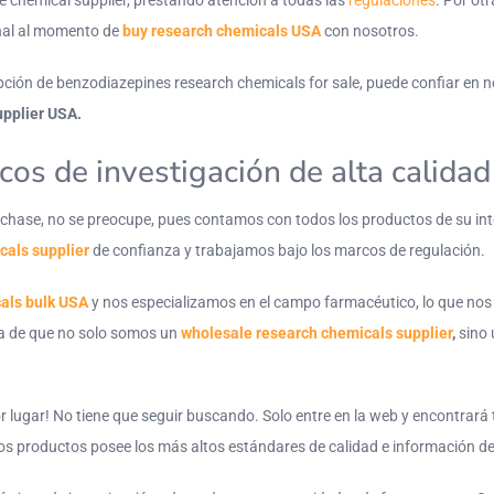
ne chemical supplier, prestando atención a todas las
regulaciones
. Por ot
nal al momento de
buy research chemicals USA
con nosotros.
pción de benzodiazepines research chemicals for sale, puede confiar en 
upplier USA.
os de investigación de alta calidad
rchase, no se preocupe, pues contamos con todos los productos de su inte
cals supplier
de confianza y trabajamos bajo los marcos de regulación.
cals bulk USA
y nos especializamos en el campo farmacéutico, lo que nos 
za de que no solo somos un
wholesale research chemicals supplier
,
sino 
r lugar! No tiene que seguir buscando. Solo entre en la web y encontrará
os productos posee los más altos estándares de calidad e información de