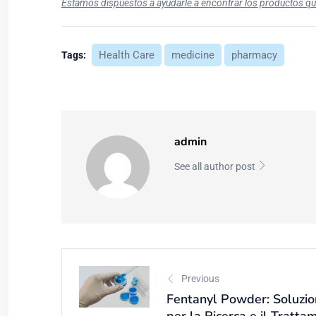
Estamos dispuestos a ayudarle a encontrar los productos q
Health Care
medicine
pharmacy
Tags:
admin
See all author post
Previous
Fentanyl Powder: Soluzio
per la Ricerca e il Tratt