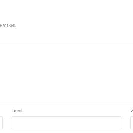
re makes.
Email:
W