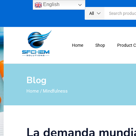
English
All
Home
Shop
Product 
Blog
Home
/
Mindfulness
La demanda mundial