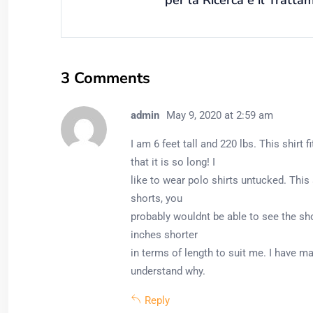
3 Comments
admin
May 9, 2020 at 2:59 am
I am 6 feet tall and 220 lbs. This shirt
that it is so long! I
like to wear polo shirts untucked. This 
shorts, you
probably wouldnt be able to see the shor
inches shorter
in terms of length to suit me. I have ma
understand why.
Reply