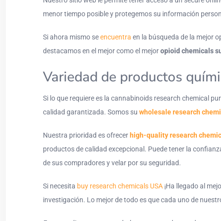
Nuestro sitio web le permite tener acceso a un secure onli
menor tiempo posible y protegemos su información perso
Si ahora mismo se
encuentra
en la búsqueda de la mejor o
destacamos en el mejor como el mejor
opioid chemicals s
Variedad de productos químic
Si lo que requiere es la cannabinoids research chemical pu
calidad garantizada. Somos su
wholesale research chemi
Nuestra prioridad es ofrecer
high-quality research chemi
productos de calidad excepcional. Puede tener la confian
de sus compradores y velar por su seguridad.
Si necesita
buy
research
chemicals
USA
¡Ha llegado al mejo
investigación. Lo mejor de todo es que cada uno de nuestr