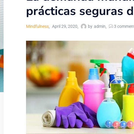
prácticas seguras 
Mindfulness
April 29, 2020
by
admin
3
commen