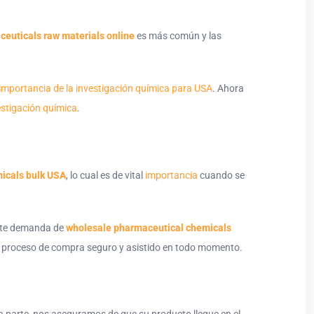
euticals raw materials online
es más común y las
.
importancia de la investigación química para USA
. Ahora
estigación química
.
micals bulk USA
, lo cual es de vital
importancia
cuando se
iente demanda de
wholesale pharmaceutical chemicals
n proceso de compra seguro y asistido en todo momento.