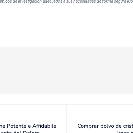
uímicos de investigación adecuados a sus necesidades de forma segura ¡C
ne Potente e Affidabile
Comprar polvo de cris
amento del Dolore
línea