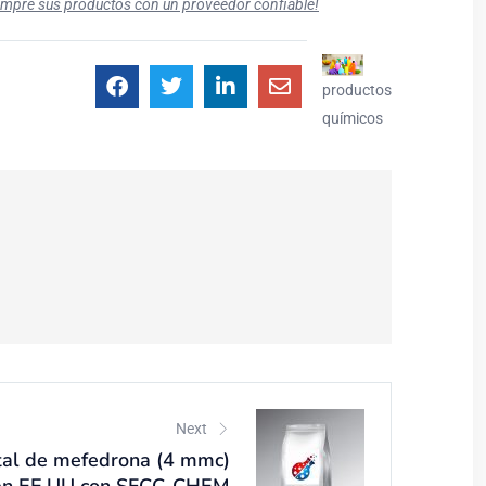
ompre sus productos con un proveedor confiable!
productos
químicos
Next
tal de mefedrona (4 mmc)
 en EE.UU con SFCC-CHEM